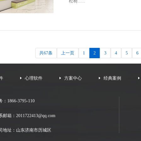
松椅......
共67条
上一页
1
2
3
4
5
6
件
心理软件
方案中心
经典案例
：1866-3795-110
系邮箱：
2011722413@qq.com
司地址：山东济南市历城区