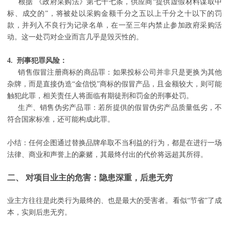
根据 《政府采购法》第七十七条，供应商“提供虚假材料谋取中
标、成交的”，将被处以采购金额千分之五以上千分之十以下的罚
款，并列入不良行为记录名单，在一至三年内禁止参加政府采购活
动。这一处罚对企业而言几乎是毁灭性的。
4. 刑事犯罪风险：
销售假冒注册商标的商品罪：如果投标公司并非只是更换为其他
杂牌，而是直接伪造“金信悦”商标的假冒产品，且金额较大，则可能
触犯此罪，相关责任人将面临有期徒刑和罚金的刑事处罚。
生产、销售伪劣产品罪：若所提供的假冒伪劣产品质量低劣，不
符合国家标准，还可能构成此罪。
小结：任何企图通过替换品牌牟取不当利益的行为，都是在进行一场
法律、商业和声誉上的豪赌，其最终付出的代价将远超其所得。
二、 对项目业主的危害：隐患深重，后患无穷
业主方往往是此类行为最终的、也是最大的受害者。看似“节省”了成
本，实则后患无穷。