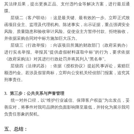
其法律后果，提出更换正品、支付违约金等解决方案，进行最后通
牒。
层级二（客户联动）：这是最关键、最有效的一步。立即正式致
函项目业主、监理及代理机构。陈述事实，出示证据，重点强调安全
风险、质量隐患和验收审计风险。促使业主方暂停付款、拒绝验收，
并依据采购合同对中标方施加巨大压力。
层级三（行政举报）：向该项目所属的财政部门（政府采购办）
进行实名举报。举报其“提供虚假材料谋取中标”的行为，要求依据
《政府采购法》对其进行行政处罚并将其列入“黑名单”。
层级四（法律武器）：依据《授权协议》提起民事诉讼，索赔巨
额违约金。若涉及假冒商标，立即向公安机关经侦部门报案，追究其
刑事责任。
3. 第三步：公共关系与声誉管理
统一对外口径，以“维护行业诚信、保障客户权益”为出发点，妥
善应对，将事件对我司品牌的负面影响降至最低，并转化为展示我司
负责任形象的契机。
五、总结：