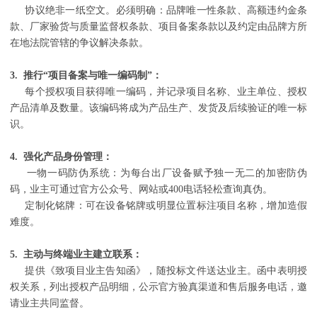
协议绝非一纸空文。必须明确：品牌唯一性条款、高额违约金条
款、厂家验货与质量监督权条款、项目备案条款以及约定由品牌方所
在地法院管辖的争议解决条款。
3. 推行“项目备案与唯一编码制”：
每个授权项目获得唯一编码，并记录项目名称、业主单位、授权
产品清单及数量。该编码将成为产品生产、发货及后续验证的唯一标
识。
4. 强化产品身份管理：
一物一码防伪系统：为每台出厂设备赋予独一无二的加密防伪
码，业主可通过官方公众号、网站或400电话轻松查询真伪。
定制化铭牌：可在设备铭牌或明显位置标注项目名称，增加造假
难度。
5. 主动与终端业主建立联系：
提供《致项目业主告知函》，随投标文件送达业主。函中表明授
权关系，列出授权产品明细，公示官方验真渠道和售后服务电话，邀
请业主共同监督。